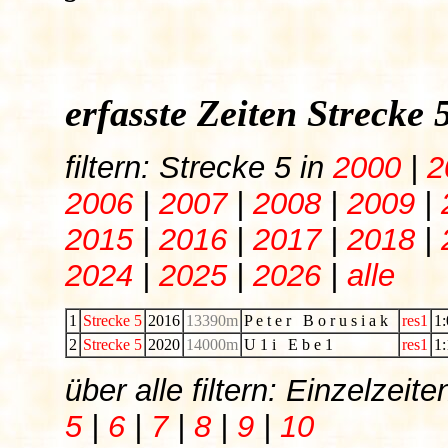
erfasste Zeiten Strecke
filtern: Strecke 5 in
2000
|
2
2006
|
2007
|
2008
|
2009
|
2015
|
2016
|
2017
|
2018
|
2024
|
2025
|
2026
|
alle
1
Strecke 5
2016
13390m
P e t e r B o r u s i a k
res1
1:
2
Strecke 5
2020
14000m
U 1 i E b e 1
res1
1:
über alle filtern: Einzelzei
5
|
6
|
7
|
8
|
9
|
10