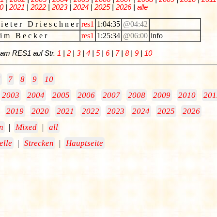
0
|
2021
|
2022
|
2023
|
2024
|
2025
|
2026
|
alle
i e t e r D r i e s c h n e r
res1
1:04:35
@04:42
i m B e c k e r
res1
1:25:34
@06:00
info
 Team RES1 auf Str.
1
|
2
|
3
|
4
|
5
|
6
|
7
|
8
|
9
|
10
6
7
8
9
10
2003
2004
2005
2006
2007
2008
2009
2010
201
2019
2020
2021
2022
2023
2024
2025
2026
n
|
Mixed
|
all
elle
|
Strecken
|
Hauptseite