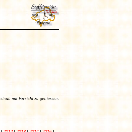
shalb mit Vorsicht zu geniessen.
|
2012
|
2013
|
2014
|
2015
|