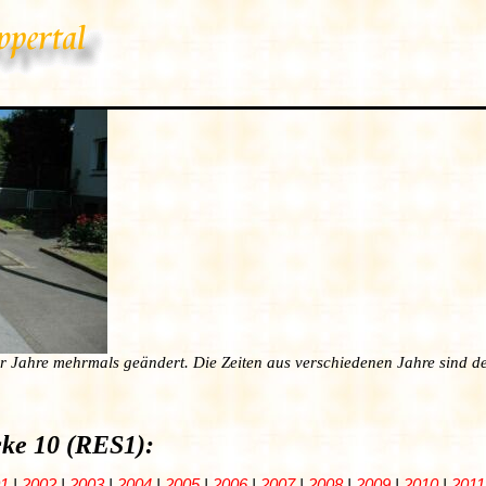
er Jahre mehrmals geändert. Die Zeiten aus verschiedenen Jahre sind de
ecke 10 (RES1):
1
|
2002
|
2003
|
2004
|
2005
|
2006
|
2007
|
2008
|
2009
|
2010
|
2011